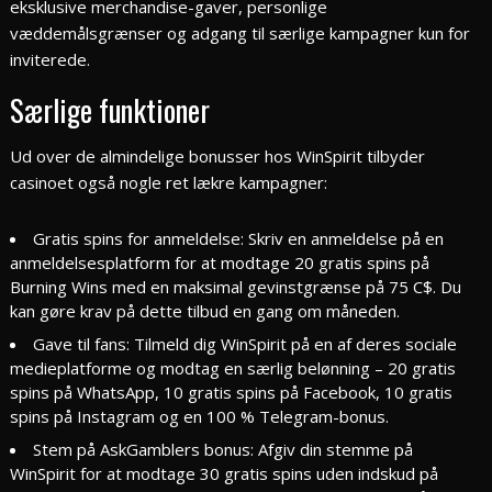
eksklusive merchandise-gaver, personlige
væddemålsgrænser og adgang til særlige kampagner kun for
inviterede.
Særlige funktioner
Ud over de almindelige bonusser hos WinSpirit tilbyder
casinoet også nogle ret lækre kampagner:
Gratis spins for anmeldelse: Skriv en anmeldelse på en
anmeldelsesplatform for at modtage 20 gratis spins på
Burning Wins med en maksimal gevinstgrænse på 75 C$. Du
kan gøre krav på dette tilbud en gang om måneden.
Gave til fans: Tilmeld dig WinSpirit på en af deres sociale
medieplatforme og modtag en særlig belønning – 20 gratis
spins på WhatsApp, 10 gratis spins på Facebook, 10 gratis
spins på Instagram og en 100 % Telegram-bonus.
Stem på AskGamblers bonus: Afgiv din stemme på
WinSpirit for at modtage 30 gratis spins uden indskud på