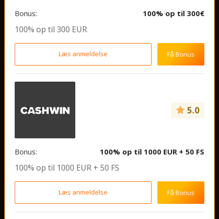
Bonus:
100% op til 300€
100% op til 300 EUR
Læs anmeldelse
Få Bonus
5.0
Bonus:
100% op til 1000 EUR + 50 FS
100% op til 1000 EUR + 50 FS
Læs anmeldelse
Få Bonus