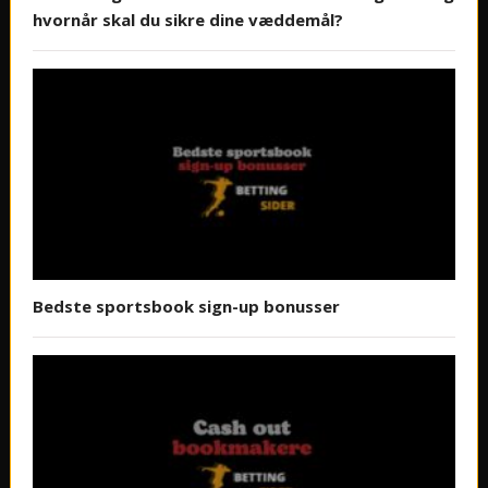
hvornår skal du sikre dine væddemål?
Bedste sportsbook sign-up bonusser