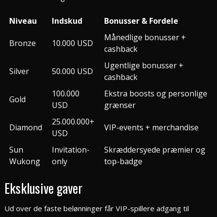
Niveau
Indskud
Bonusser & Fordele
Månedlige bonusser +
Bronze
10.000 USD
cashback
Ugentlige bonusser +
Silver
50.000 USD
cashback
100.000
Ekstra boosts og personlige
Gold
USD
grænser
25.000.000+
Diamond
VIP-events + merchandise
USD
Sun
Invitation-
Skræddersyede præmier og
Wukong
only
top-badge
Eksklusive gaver
Ud over de faste belønninger får VIP-spillere adgang til