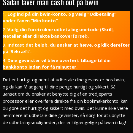
Sådan laver man cash out på bwin
Log ind på din bwin-konto, og vælg “Udbetaling”
under fanen “Min konto”.
Vælg din foretrukne udbetalingsmetode (Skrill,
Neteller eller direkte bankoverførsel).
Indtast det beløb, du ønsker at hæve, og klik derefter
på ‘Bekræft’.
Dine gevinster vil blive overført tilbage til din
bankkonto inden for få minutter.
Det er hurtigt og nemt at udbetale dine gevinster hos bwin,
og du kan få adgang til dine penge hurtigt og sikkert. Så
uanset om du ønsker at benytte dig af en tredjeparts
processor eller overføre direkte fra din bookmakerkonto, kan
du gøre det hurtigt og sikkert med bwin. Det kunne ikke være
nemmere at udbetale dine gevinster, så sørg for at udnytte
de udbetalingsmuligheder, der er tilgængelige på bwin i dag!