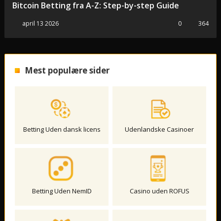
Bitcoin Betting fra A-Z: Step-by-step Guide
april 13 2026
0
364
Mest populære sider
Betting Uden dansk licens
Udenlandske Casinoer
Betting Uden NemID
Casino uden ROFUS