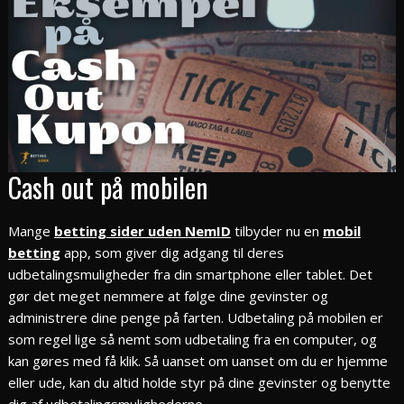
Cash out på mobilen
Mange
betting sider uden NemID
tilbyder nu en
mobil
betting
app, som giver dig adgang til deres
udbetalingsmuligheder fra din smartphone eller tablet. Det
gør det meget nemmere at følge dine gevinster og
administrere dine penge på farten. Udbetaling på mobilen er
som regel lige så nemt som udbetaling fra en computer, og
kan gøres med få klik. Så uanset om uanset om du er hjemme
eller ude, kan du altid holde styr på dine gevinster og benytte