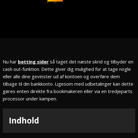
Nu har
betting sider
så taget det næste skrid og tilbyder en
cash out-funktion. Dette giver dig mulighed for at tage nogle
eller alle dine gevinster ud af kontoen og overføre dem
tilbage til din bankkonto. Ligesom med udbetalinger kan dette
gøres enten direkte fra bookmakeren eller via en tredjeparts
processor under kampen.
Indhold
Eksempel på cash out-kupon