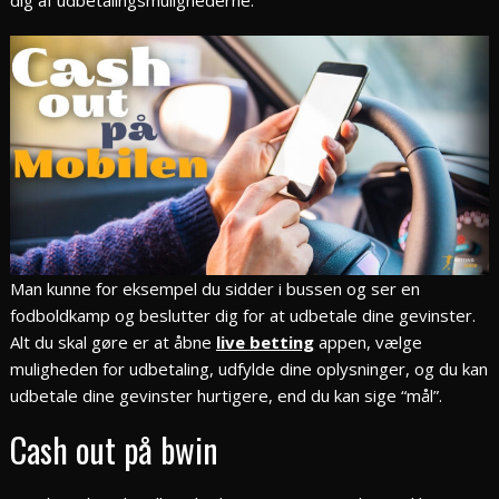
dig af udbetalingsmulighederne.
Man kunne for eksempel du sidder i bussen og ser en
fodboldkamp og beslutter dig for at udbetale dine gevinster.
Alt du skal gøre er at åbne
live betting
appen, vælge
muligheden for udbetaling, udfylde dine oplysninger, og du kan
udbetale dine gevinster hurtigere, end du kan sige “mål”.
Cash out på bwin