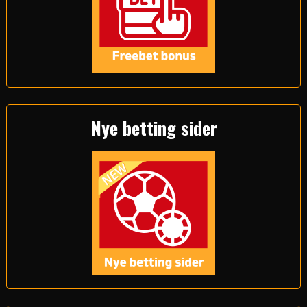
Nye betting sider