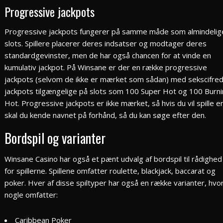
Progressive jackpots
Progressive jackpots fungerer på samme måde som almindelig
slots. Spillere placerer deres indsatser og modtager deres
standardgevinster, men de har også chancen for at vinde en
kumulativ jackpot. På Winsane er der en række progressive
jackpots (selvom de ikke er mærket som sådan) med sekscifre
jackpots tilgængelige på slots som 100 Super Hot og 100 Burn
Hot. Progressive jackpots er ikke mærket, så hvis du vil spille e
skal du kende navnet på forhånd, så du kan søge efter den.
Bordspil og varianter
Winsane Casino har også et pænt udvalg af bordspil til rådighed
for spillerne. Spillene omfatter roulette, blackjack, baccarat og
poker. Hver af disse spiltyper har også en række varianter, hvo
nogle omfatter:
Caribbean Poker