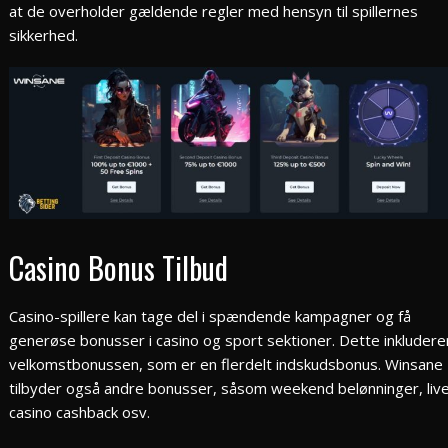
at de overholder gældende regler med hensyn til spillernes
sikkerhed.
Casino Bonus Tilbud
Casino-spillere kan tage del i spændende kampagner og få
generøse bonusser i casino og sport sektioner. Dette inkludere
velkomstbonussen, som er en flerdelt indskudsbonus. Winsane
tilbyder også andre bonusser, såsom weekend belønninger, liv
casino cashback osv.