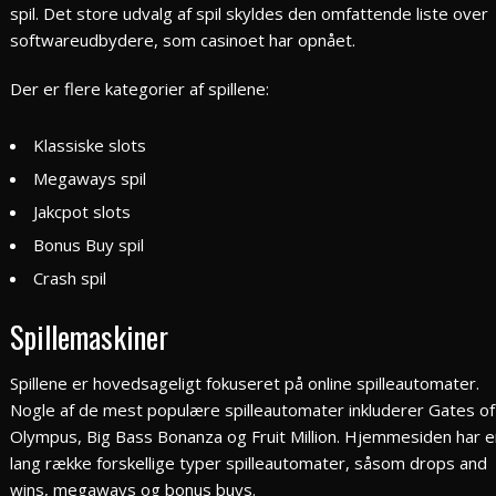
spil. Det store udvalg af spil skyldes den omfattende liste over
softwareudbydere, som casinoet har opnået.
Der er flere kategorier af spillene:
Klassiske slots
Megaways spil
Jakcpot slots
Bonus Buy spil
Crash spil
Spillemaskiner
Spillene er hovedsageligt fokuseret på online spilleautomater.
Nogle af de mest populære spilleautomater inkluderer Gates of
Olympus, Big Bass Bonanza og Fruit Million. Hjemmesiden har e
lang række forskellige typer spilleautomater, såsom drops and
wins, megaways og bonus buys.