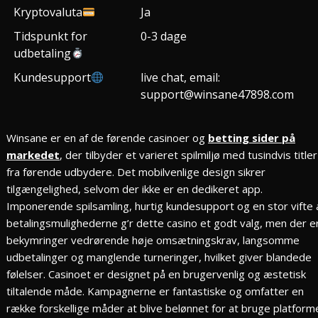
Er der en velkomstbonus tilgængelig til nye spillere?
Kryptovaluta
Ja
Er der et VIP-program hos Winsane?
Tidspunkt for
0-3 dage
udbetaling
Kundesupport
live chat, email:
support@winsane47898.com
Winsane er en af de førende casinoer og
betting sider på
markedet
, der tilbyder et varieret spilmiljø med tusindvis titler
fra førende udbydere. Det mobilvenlige design sikrer
tilgængelighed, selvom der ikke er en dedikeret app.
Imponerende spilsamling, hurtig kundesupport og en stor vifte 
betalingsmulighederne g’r dette casino et godt valg, men der e
bekymringer vedrørende høje omsætningskrav, langsomme
udbetalinger og manglende turneringer, hvilket giver blandede
følelser. Casinoet er designet på en brugervenlig og æstetisk
tiltalende måde. Kampagnerne er fantastiske og omfatter en
række forskellige måder at blive belønnet for at bruge platform