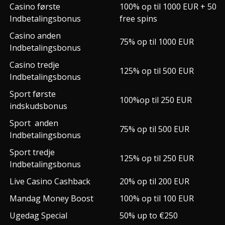
Casino første
100% op til 1000 EUR + 50
Indbetalingsbonus
free spins
Casino anden
75% op til 1000 EUR
Indbetalingsbonus
Casino tredje
125% op til 500 EUR
Indbetalingsbonus
Sport første
100%op til 250 EUR
indskudsbonus
Sport anden
75% op til 500 EUR
Indbetalingsbonus
Sport tredje
125% op til 250 EUR
Indbetalingsbonus
Live Casino Cashback
20% op til 200 EUR
Mandag Money Boost
100% op til 100 EUR
Ugedag Special
50% up to €250