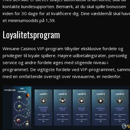
kontakte kundesupporten. Bemærk, at du skal spille bonussen
inden for 30 dage for at kvalificere dig. Dine væddemål skal hav
et minimumsodds på 1,59.
Loyalitetsprogram
Winsane Casinos VIP-program tilbyder eksklusive fordele og
privilegier til loyale spillere. Højere udbetalingsrater, personlig
service og andre fordele øges med stigende niveau i
programmet. De vigtigste fordele ved VIP-programmet, samm
med en omfattende oversigt over niveauerne, er nedenfor.