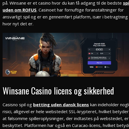
på. Winsane er et casino hvor du kan få adgang til de bedste
spi
uden om ROFUS
. Casinoet har fornuftige foranstaltninger for
ansvarligt spil og er en gennemført platform, især i betragtning 
hvor nyt det er.
Winsane Casino licens og sikkerhed
Casisno spil og
betting uden dansk licens
kan indeholder nogl
risici, alligevel er hele webstedet SSL-krypteret, hvilket betyder
at følsomme spilleroplysninger, der indtastes på webstedet, er
beskyttet. Platformen har også en Curacao-licens, hvilket betyd