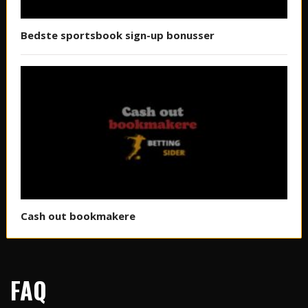
Bedste sportsbook sign-up bonusser
Cash out bookmakere
FAQ