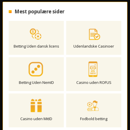
Mest populære sider
Betting Uden dansk licens
Udenlandske Casinoer
Betting Uden NemID
Casino uden ROFUS
Casino uden MitID
Fodbold betting