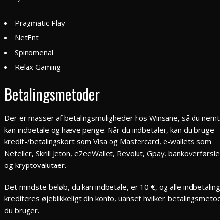
Pragmatic Play
NetEnt
Spinomenal
Relax Gaming
Betalingsmetoder
Der er masser af betalingsmuligheder hos Winsane, så du nemt
kan indbetale og hæve penge. Når du indbetaler, kan du bruge
kredit-/betalingskort som Visa og Mastercard, e-wallets som
Neteller, Skrill Jeton, eZeeWallet, Revolut, Gpay, bankoverførsle
og kryptovalutaer.
Det mindste beløb, du kan indbetale, er 10 €, og alle indbetalin
krediteres øjeblikkeligt din konto, uanset hvilken betalingsmeto
du bruger.