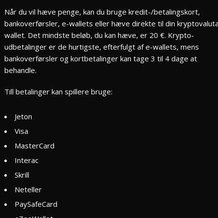
Når du vil hæve penge, kan du bruge kredit-/betalingskort,
bankoverførsler, e-wallets eller hæve direkte til din kryptovalut
wallet. Det mindste beløb, du kan hæve, er 20 €. Krypto-
udbetalinger er de hurtigste, efterfulgt af e-wallets, mens
bankoverførsler og kortbetalinger kan tage 3 til 4 dage at
behandle.
Till betalinger kan spillere bruge:
Jeton
Visa
MasterCard
Interac
Skrill
Neteller
PaySafeCard