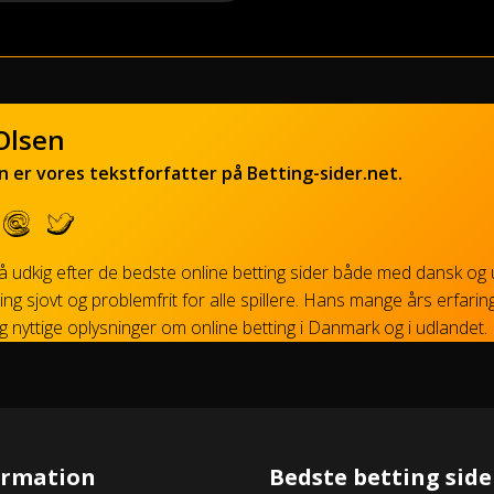
Olsen
 er vores tekstforfatter på Betting-sider.net.
på udkig efter de bedste online betting sider både med dansk og
ing sjovt og problemfrit for alle spillere. Hans mange års erfar
g nyttige oplysninger om online betting i Danmark og i udlandet.
ormation
Bedste betting side