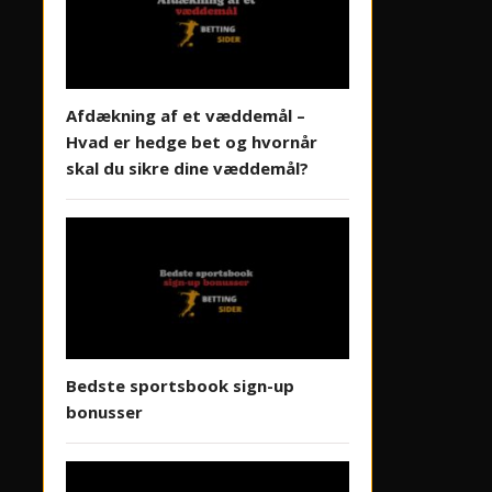
Afdækning af et væddemål –
Hvad er hedge bet og hvornår
skal du sikre dine væddemål?
Bedste sportsbook sign-up
bonusser