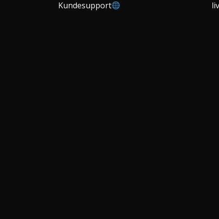
Kundesupport
li