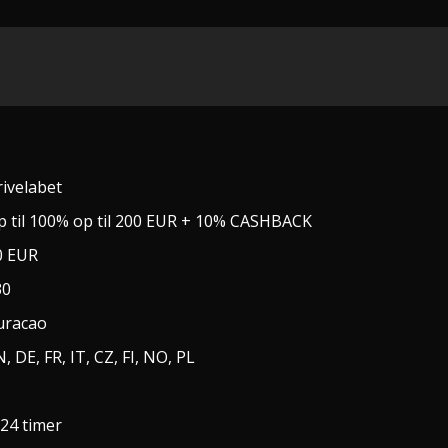
rivelabet
p til 100% op til 200 EUR + 10% CASHBACK
0 EUR
30
uracao
, DE, FR, IT, CZ, FI, NO, PL
-24 timer