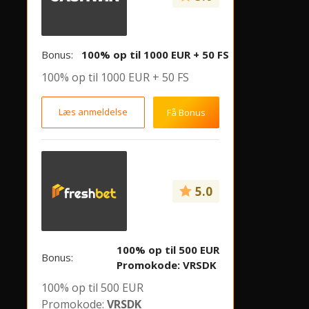
Bonus:
100% op til 1000 EUR + 50 FS
100% op til 1000 EUR + 50 FS
Læs anmeldelse
Få Bonus
5.0
100% op til 500 EUR
Bonus:
Promokode:
VRSDK
100% op til 500 EUR
Promokode:
VRSDK