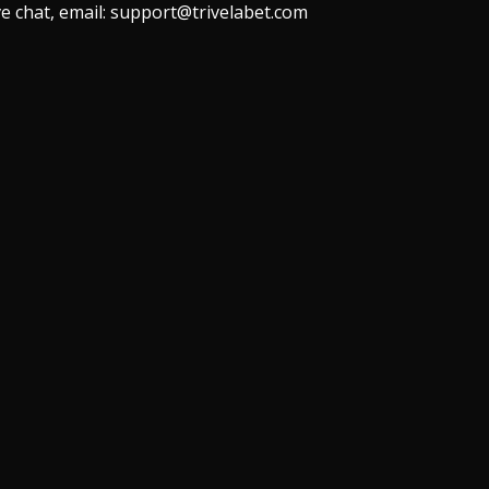
ve chat, email: support@trivelabet.com