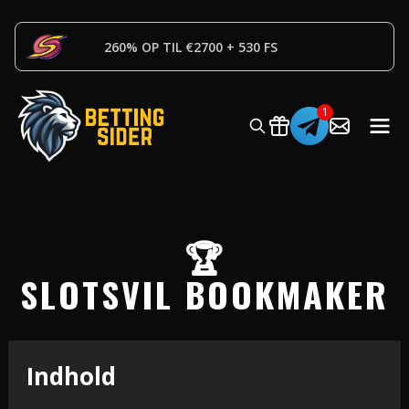
260% OP TIL €2700 + 530 FS
SLOTSVIL BOOKMAKER
Indhold