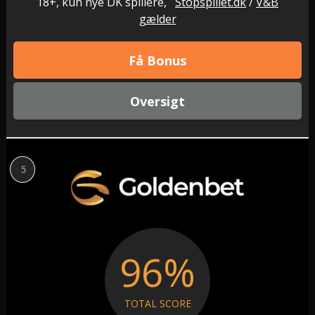
18+, kun nye DK spillere,
Stopspillet.dk
/
V&B
gælder
Få Bonus
Oversigt
5
96%
TOTAL SCORE