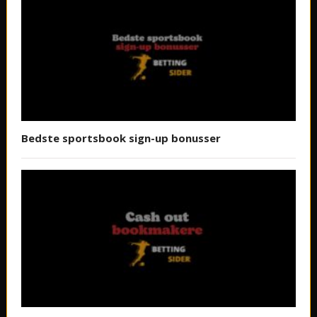
Bedste sportsbook sign-up bonusser