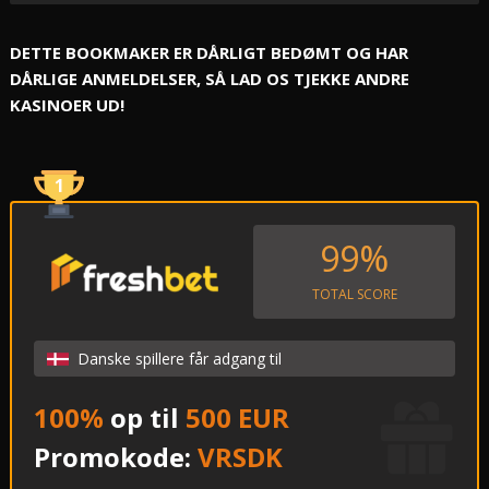
DETTE BOOKMAKER ER DÅRLIGT BEDØMT OG HAR
DÅRLIGE ANMELDELSER, SÅ LAD OS TJEKKE ANDRE
KASINOER UD!
1
99%
TOTAL SCORE
Danske spillere får adgang til
100%
op til
500 EUR
Promokode:
VRSDK