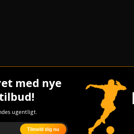
ret med nye
tilbud!
ndes ugentligt.
Tilmeld dig nu