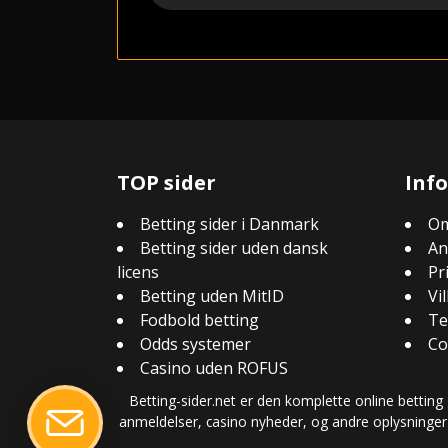
TOP sider
Inf
Betting sider i Danmark
Om
Betting sider uden dansk
An
licens
Pr
Betting uden MitID
Vi
Fodbold betting
Te
Odds systemer
Co
Casino uden ROFUS
Betting-sider.net er den komplette online betting
anmeldelser, casino nyheder, og andre oplysninger sp