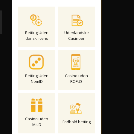
Betting Uden
Udenlandske
dansk licens
Casinoer
Betting Uden
Casino uden
NemID
ROFUS
Casino uden
Fodbold betting
MitID