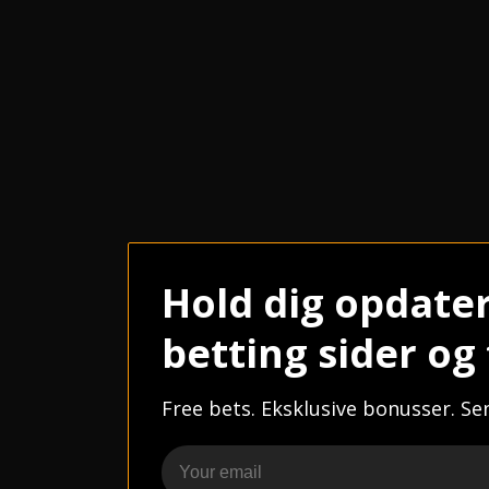
Hold dig opdate
betting sider og 
Free bets. Eksklusive bonusser. Se