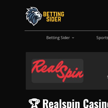
Betting Sider
Sport
Realspin Casin