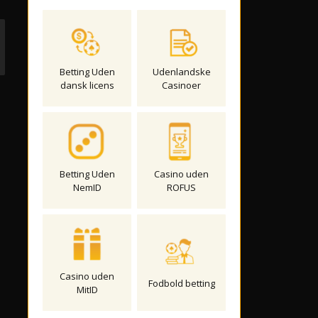
Betting Uden
Udenlandske
dansk licens
Casinoer
Betting Uden
Casino uden
NemID
ROFUS
Casino uden
Fodbold betting
MitID