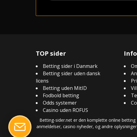
TOP sider
Inf
Betting sider i Danmark
Om
Betting sider uden dansk
An
licens
Pr
Betting uden MitID
Vi
Fodbold betting
Te
Odds systemer
Co
Casino uden ROFUS
Betting-sider.net er den komplette online betting
anmeldelser, casino nyheder, og andre oplysninger sp