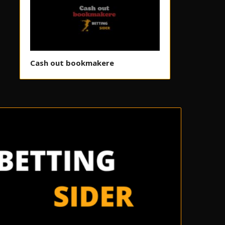
Cash out bookmakere