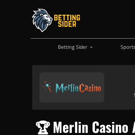
Betting Sider
Sport
Merlin Casino