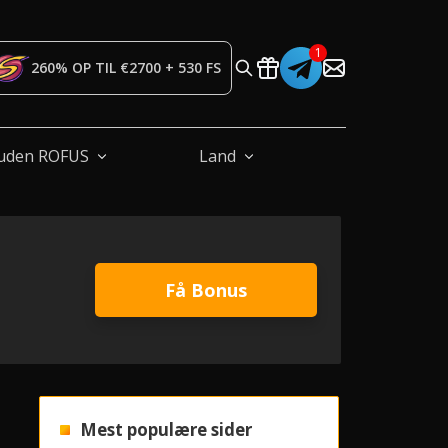
260% OP TIL €2700 + 530 FS
 uden ROFUS
Land
Få Bonus
Mest populære sider