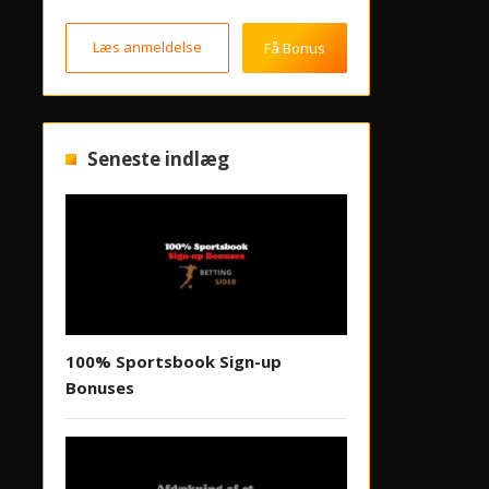
Læs anmeldelse
Få Bonus
Seneste indlæg
100% Sportsbook Sign-up
Bonuses