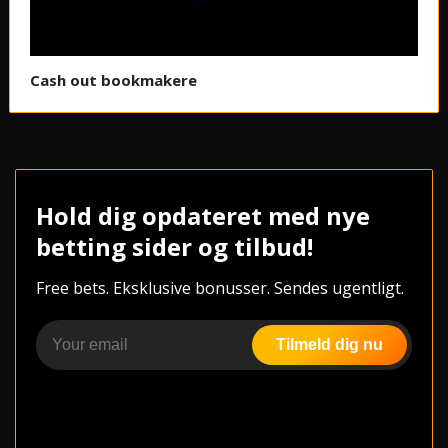
Cash out bookmakere
Hold dig opdateret med nye
betting sider og tilbud!
Free bets. Eksklusive bonusser. Sendes ugentligt.
Tilmeld dig nu