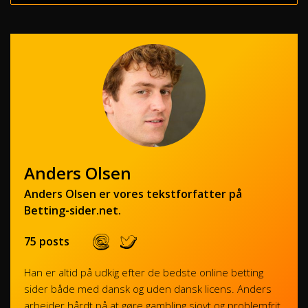
Anders Olsen
Anders Olsen er vores tekstforfatter på
Betting-sider.net.
75 posts
Han er altid på udkig efter de bedste online betting
sider både med dansk og uden dansk licens. Anders
arbejder hårdt på at gøre gambling sjovt og problemfrit