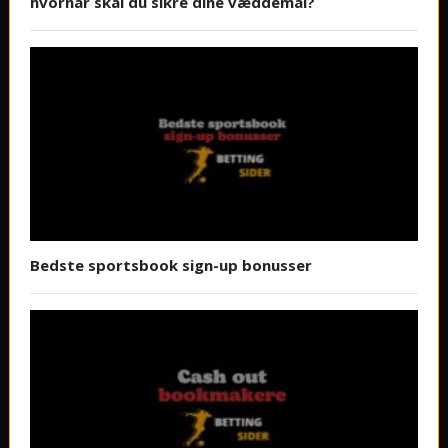
hvornår skal du sikre dine væddemål?
Bedste sportsbook sign-up bonusser