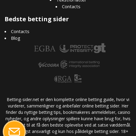
Contacts
Bedste betting sider
Contacts
Blog
Betting-sider.net er den komplette online betting guide, hvor vi
vurderer, sammenligner og anbefaler online betting sider. Her
finder du nyttige betting tips, bookmakeres anmeldelser, casino
nyheder, og andre oplysninger spillere kunne have brug for, hvis
de har lyst til at få den bedste oplevelse ved at satse væddemål.
Spil venligst ansvarligt og kun hos pålidelige betting sider. 18+