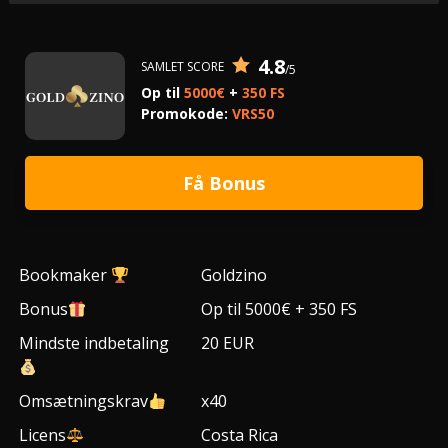
4.8
SAMLET SCORE
/5
Op til
5000€
+
350 FS
Promokode:
VRS50
Få Bonus
Bookmaker
Goldzino
Bonus
Op til 5000€ + 350 FS
Mindste indbetaling
20 EUR
Omsætningskrav
x40
Licens
Costa Rica