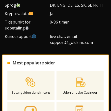
Sprog
DK, ENG, DE, ES, SK, SL FR, IT
Kryptovaluta
Ja
Tidspunkt for
0-96 timer
udbetaling
Kundesupport
live chat, email:
support@goldzino.com
Mest populære sider
Betting Uden dansk licens
Udenlandske Casinoer