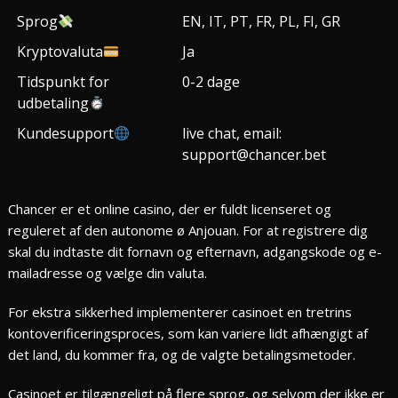
ChancerBet casino på mobilen
Sprog
EN, IT, PT, FR, PL, FI, GR
Kundesupport
Kryptovaluta
Ja
Opsummering
Tidspunkt for
0-2 dage
udbetaling
FAQ
Er ChancerBet Casino sikkert at spille på?
Kundesupport
live chat, email:
support@chancer.bet
Hvordan verificerer jeg min ChancerBet-konto?
Hvordan indbetaler jeg krypto på ChancerBet
casino?
Chancer er et online casino, der er fuldt licenseret og
reguleret af den autonome ø Anjouan. For at registrere dig
skal du indtaste dit fornavn og efternavn, adgangskode og e-
mailadresse og vælge din valuta.
For ekstra sikkerhed implementerer casinoet en tretrins
kontoverificeringsproces, som kan variere lidt afhængigt af
det land, du kommer fra, og de valgte betalingsmetoder.
Casinoet er tilgængeligt på flere sprog, og selvom der ikke er