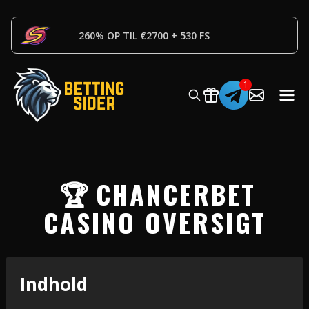
260% OP TIL €2700 + 530 FS
CHANCERBET
CASINO OVERSIGT
Indhold
Sikkerhedsforanstaltninger og licens