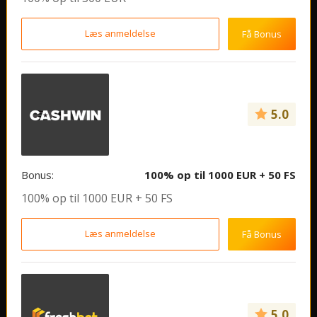
Læs anmeldelse
Få Bonus
5.0
Bonus:
100% op til 1000 EUR + 50 FS
100% op til 1000 EUR + 50 FS
Læs anmeldelse
Få Bonus
5.0