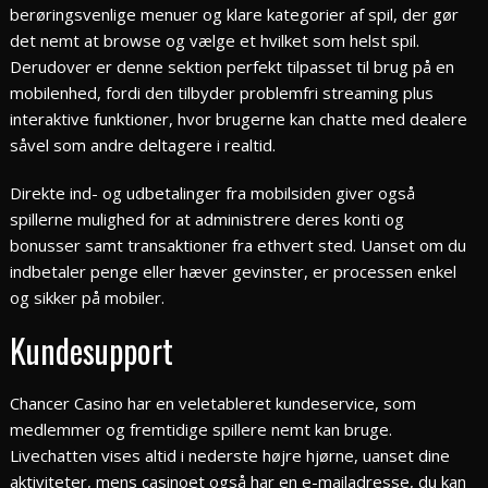
berøringsvenlige menuer og klare kategorier af spil, der gør
det nemt at browse og vælge et hvilket som helst spil.
Derudover er denne sektion perfekt tilpasset til brug på en
mobilenhed, fordi den tilbyder problemfri streaming plus
interaktive funktioner, hvor brugerne kan chatte med dealere
såvel som andre deltagere i realtid.
Direkte ind- og udbetalinger fra mobilsiden giver også
spillerne mulighed for at administrere deres konti og
bonusser samt transaktioner fra ethvert sted. Uanset om du
indbetaler penge eller hæver gevinster, er processen enkel
og sikker på mobiler.
Kundesupport
Chancer Casino har en veletableret kundeservice, som
medlemmer og fremtidige spillere nemt kan bruge.
Livechatten vises altid i nederste højre hjørne, uanset dine
aktiviteter, mens casinoet også har en e-mailadresse, du kan