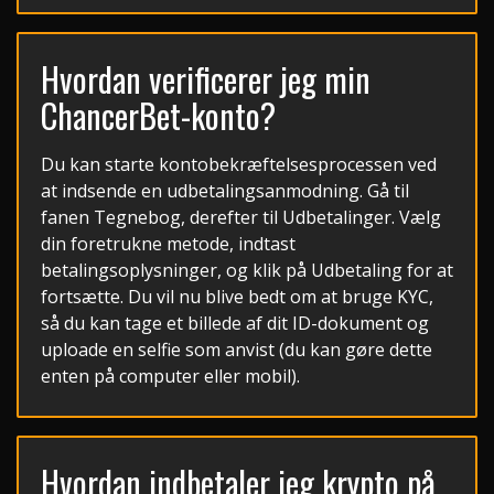
Hvordan verificerer jeg min
ChancerBet-konto?
Du kan starte kontobekræftelsesprocessen ved
at indsende en udbetalingsanmodning. Gå til
fanen Tegnebog, derefter til Udbetalinger. Vælg
din foretrukne metode, indtast
betalingsoplysninger, og klik på Udbetaling for at
fortsætte. Du vil nu blive bedt om at bruge KYC,
så du kan tage et billede af dit ID-dokument og
uploade en selfie som anvist (du kan gøre dette
enten på computer eller mobil).
Hvordan indbetaler jeg krypto på