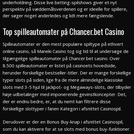
underholdning. Disse live betting-spilshows giver et nyt
perspektiv på væddemålsverdenen og er ideelle for spillere,
der søger noget anderledes og lidt mere fængslende.
Top spilleautomater på Chancer.bet Casino
Spilleautomater er den mest populære spiltype på ethvert
online casino, så Maneki Casino tog sig tid til at undersøge de
tilgængelige spilleautomater på Chancer.bet casino. Over
8.500 spilleautomater er listet på casinoets hovedside,
herunder forskellige bestseller-titler. Der er mange forskellige
typer slots på siden, lige fra de mere almindelige klassiske
slots med 3-5 hjul til jackpot- og Megaways-slots, der tilbyder
høje udbetalinger med imponerende gevinstkoncepter. Det,
der er endnu bedre, er, at du nemt kan filtrere disse
forskellige slottyper i fanen Kategori i afsnittet Casinospil.
Derudover er der en Bonus Buy-knap i afsnittet Casinospil,
som du kan aktivere for at se slots med bonus buy-funktioner.