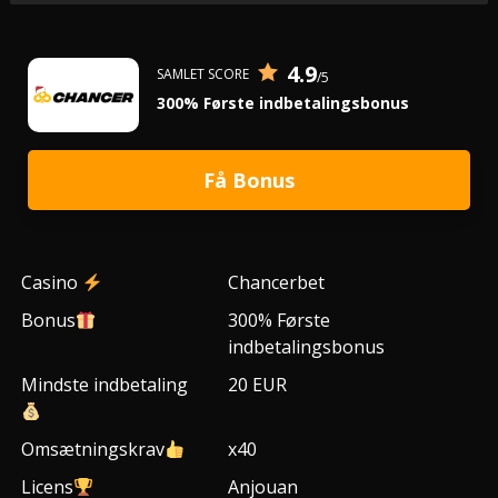
Fair Play og RNG-certificering
Ansvarligt spil
4.9
SAMLET SCORE
/5
300% Første indbetalingsbonus
Bonus tilbud
Velkomstbonuspakket
Få Bonus
Cahsback bonus til loyale spillere
Henvis en ven-bonus - Hvordan fungerer det?
Udvalg af spil
Casino
Chancerbet
Top spilleautomater på Chancer.bet Casino
Bonus
300% Første
Live casino spil
indbetalingsbonus
Specialspil hos Chancer.bet Casino
Mindste indbetaling
20 EUR
Spiludviklere
Betalingsmetoder
Omsætningskrav
x40
Ingen udbetalingsgebyrer
Licens
Anjouan