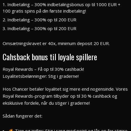
Indbetaling – 300% indbetalingsbonus op til 1000 EUR +
100 gratis spins på din første indbetaling!
Indbetaling – 300% op til 200 EUR
Indbetaling – 300% op til 200 EUR
Omsætningskravet er 40x, minimum deposit 20 EUR.
Cahsback bonus til loyale spillere
Royal Rewards – Få op til 30% cashback!
Loyalitetsbelønninger: Stig i graderne!
Hos Chancer betaler loyalitet sig mere end nogensinde. Vores
Royal Rewards-program tilbyder op til 30 % cashback og
eksklusive fordele, når du stiger i graderne!
Sådan fungerer det:
Tjen og indløs: Stig i rang med point og lås op for større