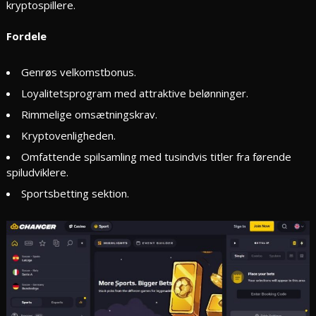
kryptospillere.
Fordele
Genrøs velkomstbonus.
Loyalitetsprogram med attraktive belønninger.
Rimmelige omsætningskrav.
Kryptovenligheden.
Omfattende spilsamling med tusindvis titler fra førende
spiludviklere.
Sportsbetting sektion.