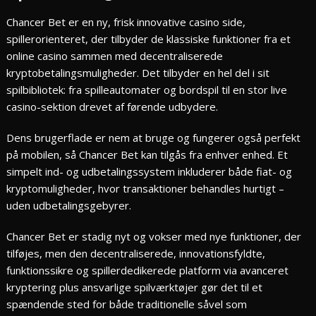
Chancer Bet er en ny, frisk innovative casino side,
spillerorienteret, der tilbyder de klassiske funktioner fra et
online casino sammen med decentraliserede
kryptobetalingsmuligheder. Det tilbyder en hel del i sit
spilbibliotek: fra spilleautomater og bordspil til en stor live
casino-sektion drevet af førende udbydere.
Dens brugerflade er nem at bruge og fungerer også perfekt
på mobilen, så Chancer Bet kan tilgås fra enhver enhed. Et
simpelt ind- og udbetalingssystem inkluderer både fiat- og
kryptomuligheder, hvor transaktioner behandles hurtigt –
uden udbetalingsgebyrer.
Chancer Bet er stadig nyt og vokser med nye funktioner, der
tilføjes, men den decentraliserede, innovationsfyldte,
funktionssikre og spillerdedikerede platform via avanceret
kryptering plus ansvarlige spilværktøjer gør det til et
spændende sted for både traditionelle såvel som