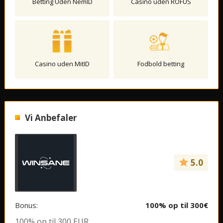
Betting Uden NemID
Casino uden ROFUS
Casino uden MitID
Fodbold betting
Vi Anbefaler
5.0
Bonus:
100% op til 300€
100% op til 300 EUR