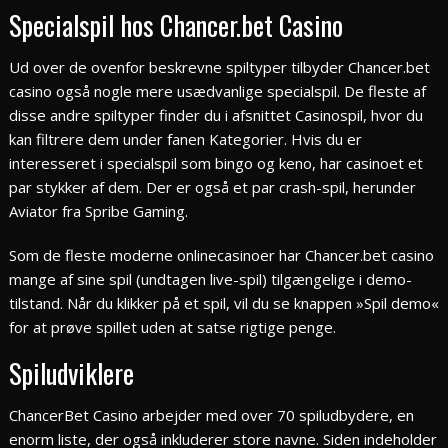
Specialspil hos Chancer.bet Casino
Ud over de ovenfor beskrevne spiltyper tilbyder Chancer.bet
casino også nogle mere usædvanlige specialspil. De fleste af
disse andre spiltyper finder du i afsnittet Casinospil, hvor du
kan filtrere dem under fanen Kategorier. Hvis du er
interesseret i specialspil som bingo og keno, har casinoet et
par stykker af dem. Der er også et par crash-spil, herunder
Aviator fra Spribe Gaming.
Som de fleste moderne onlinecasinoer har Chancer.bet casino
mange af sine spil (undtagen live-spil) tilgængelige i demo-
tilstand. Når du klikker på et spil, vil du se knappen »Spil demo«
for at prøve spillet uden at satse rigtige penge.
Spiludviklere
ChancerBet Casino arbejder med over 70 spiludbydere, en
enorm liste, der også inkluderer store navne. Siden indeholder