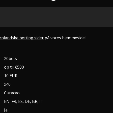
enlandske betting sider
på vores hjemmeside!
20bets
op til €500
10 EUR
x40
Curacao
EN, FR, ES, DE, BR, IT
Ja