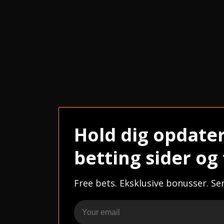
Hold dig opdate
betting sider og 
Free bets. Eksklusive bonusser. Se