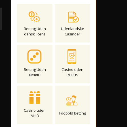
Betting Uden
Udenlandske
dansk licens
Casinoer
Betting Uden
Casino uden
NemID
ROFUS
Casino uden
Fodbold betting
MitID