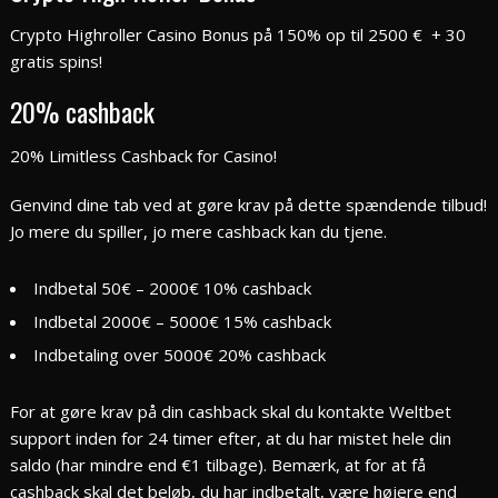
Crypto Highroller Casino Bonus på 150% op til 2500 € + 30
gratis spins!
20% cashback
20% Limitless Cashback for Casino!
Genvind dine tab ved at gøre krav på dette spændende tilbud!
Jo mere du spiller, jo mere cashback kan du tjene.
Indbetal 50€ – 2000€ 10% cashback
Indbetal 2000€ – 5000€ 15% cashback
Indbetaling over 5000€ 20% cashback
For at gøre krav på din cashback skal du kontakte Weltbet
support inden for 24 timer efter, at du har mistet hele din
saldo (har mindre end €1 tilbage). Bemærk, at for at få
cashback skal det beløb, du har indbetalt, være højere end