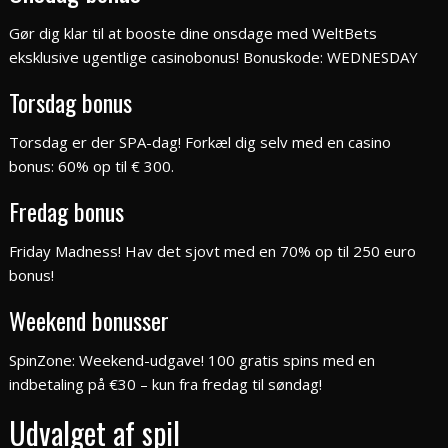
Gør dig klar til at booste dine onsdage med WeltBets
eksklusive ugentlige casinobonus! Bonuskode: WEDNESDAY
Torsdag bonus
Torsdag er der SPA-dag! Forkæl dig selv med en casino
bonus: 60% op til € 300.
Fredag bonus
Friday Madness! Hav det sjovt med en 70% op til 250 euro
bonus!
Weekend bonusser
SpinZone: Weekend-udgave! 100 gratis spins med en
indbetaling på €30 – kun fra fredag til søndag!
Udvalget af spil