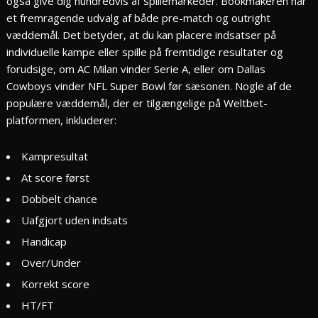
også give dig hundredvis af spillemarkeder. Bookmakeren har
et fremragende udvalg af både pre-match og outright
væddemål. Det betyder, at du kan placere indsatser på
individuelle kampe eller spille på fremtidige resultater og
forudsige, om AC Milan vinder Serie A, eller om Dallas
Cowboys vinder NFL Super Bowl før sæsonen. Nogle af de
populære væddemål, der er tilgængelige på Weltbet-
platformen, inkluderer:
Kampresultat
At score først
Dobbelt chance
Uafgjort uden indsats
Handicap
Over/Under
Korrekt score
HT/FT