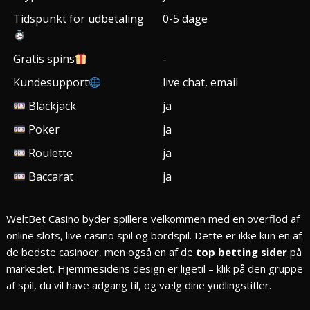
Tidspunkt for udbetaling
0-5 dage
Kundesupport
Opsummering
Gratis spins
-
FAQ
Kundesupport
live chat, email
Er WeltBet sikkert at spille på?
Blackjack
ja
Hvilke udbydere leverer spil til WeltBet Casino?
Poker
ja
Tilbyder Weltbet Casino Aviator-spillet?
Roulette
ja
Baccarat
ja
WeltBet Casino byder spillere velkommen med en overflod af
online slots, live casino spil og bordspil. Dette er ikke kun en af
de bedste casinoer, men også en af de
top betting sider
på
markedet. Hjemmesidens design er ligetil – klik på den gruppe
af spil, du vil have adgang til, og vælg dine yndlingstitler.