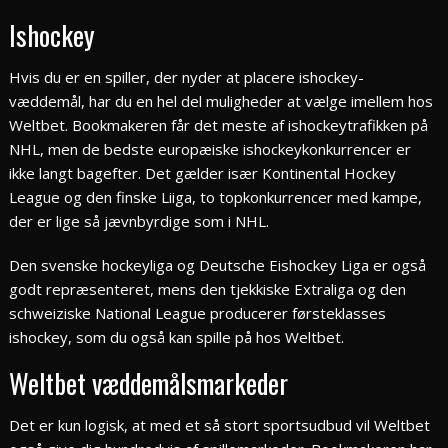
Ishockey
Hvis du er en spiller, der nyder at placere ishockey-
væddemål, har du en hel del muligheder at vælge imellem hos
Weltbet. Bookmakeren får det meste af ishockeytrafikken på
NHL, men de bedste europæiske ishockeykonkurrencer er
ikke langt bagefter. Det gælder især Kontinental Hockey
League og den finske Liiga, to topkonkurrencer med kampe,
der er lige så jævnbyrdige som i NHL.
Den svenske hockeyliga og Deutsche Eishockey Liga er også
godt repræsenteret, mens den tjekkiske Extraliga og den
schweiziske National League producerer førsteklasses
ishockey, som du også kan spille på hos Weltbet.
Weltbet væddemålsmarkeder
Det er kun logisk, at med et så stort sportsudbud vil Weltbet