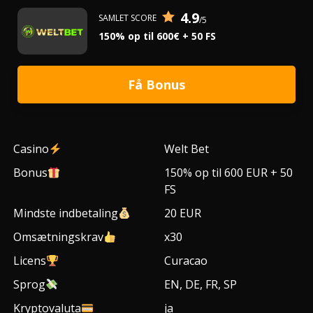
Weltbet velkomstbonus
4.9
SAMLET SCORE
/5
Sports Bonusser
150% op til 600€ + 50 FS
Andre bonusser og kampagner
Onsdag bonus
Få Bonus
Udvalget af spil
Weltbet Sport
Casino
Welt Bet
Tennis
Bonus
150% op til 600 EUR + 50
Fodbold
FS
MMA
Mindste indbetaling
20 EUR
Basketball
Omsætningskrav
x30
Ishockey
Licens
Curacao
Weltbet væddemålsmarkeder
Sprog
EN, DE, FR, SP
In-Play væddemål og live væddemål
Kryptovaluta
ja
Betalingsmetoder