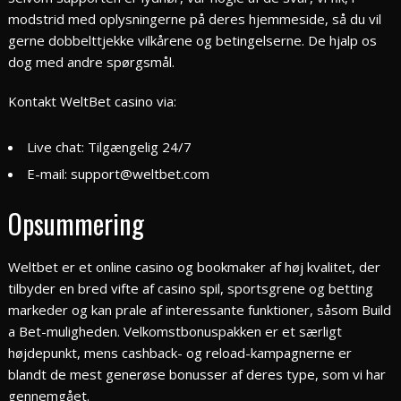
modstrid med oplysningerne på deres hjemmeside, så du vil
gerne dobbelttjekke vilkårene og betingelserne. De hjalp os
dog med andre spørgsmål.
Kontakt WeltBet casino via:
Live chat: Tilgængelig 24/7
E-mail: support@weltbet.com
Opsummering
Weltbet er et online casino og bookmaker af høj kvalitet, der
tilbyder en bred vifte af casino spil, sportsgrene og betting
markeder og kan prale af interessante funktioner, såsom Build
a Bet-muligheden. Velkomstbonuspakken er et særligt
højdepunkt, mens cashback- og reload-kampagnerne er
blandt de mest generøse bonusser af deres type, som vi har
gennemgået.