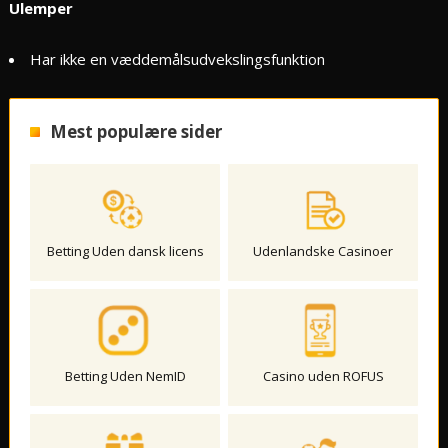
Ulemper
Har ikke en væddemålsudvekslingsfunktion
Mest populære sider
Betting Uden dansk licens
Udenlandske Casinoer
Betting Uden NemID
Casino uden ROFUS