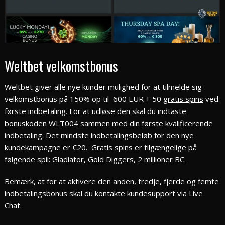
Weltbet velkomstbonus
Weltbet giver alle nye kunder mulighed for at tilmelde sig
velkomstbonus på 150% op til 600 EUR + 50
gratis spins
ved
første indbetaling. For at udløse den skal du indtaste
bonuskoden WLT004 sammen med din første kvalificerende
indbetaling. Det mindste indbetalingsbeløb for den nye
kundekampagne er €20. Gratis spins er tilgængelige på
følgende spil: Gladiator, Gold Diggers, 2 millioner BC.
Bemærk, at for at aktivere den anden, tredje, fjerde og femte
indbetalingsbonus skal du kontakte kundesupport via Live
Chat.