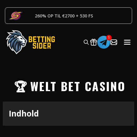
260% OP TIL €2700 + 530 FS
WELT BET CASINO
Indhold
Sikkerheden og licensen
Bonus tilbud