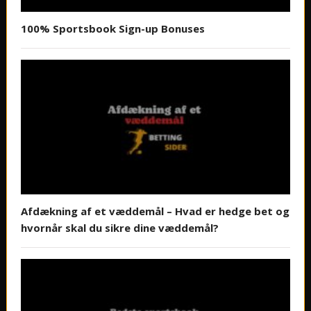
100% Sportsbook Sign-up Bonuses
Afdækning af et væddemål – Hvad er hedge bet og
hvornår skal du sikre dine væddemål?