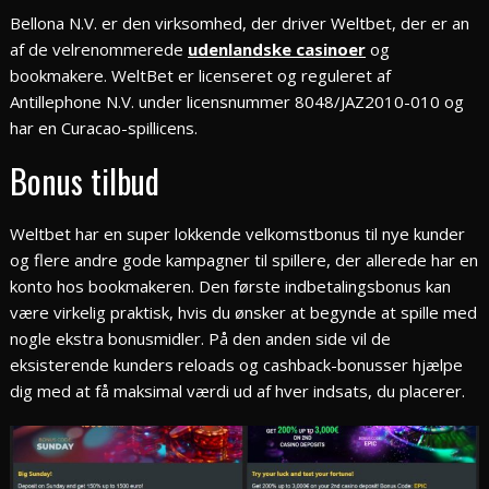
Bellona N.V. er den virksomhed, der driver Weltbet, der er an
af de velrenommerede
udenlandske casinoer
og
bookmakere. WeltBet er licenseret og reguleret af
Antillephone N.V. under licensnummer 8048/JAZ2010-010 og
har en Curacao-spillicens.
Bonus tilbud
Weltbet har en super lokkende velkomstbonus til nye kunder
og flere andre gode kampagner til spillere, der allerede har en
konto hos bookmakeren. Den første indbetalingsbonus kan
være virkelig praktisk, hvis du ønsker at begynde at spille med
nogle ekstra bonusmidler. På den anden side vil de
eksisterende kunders reloads og cashback-bonusser hjælpe
dig med at få maksimal værdi ud af hver indsats, du placerer.