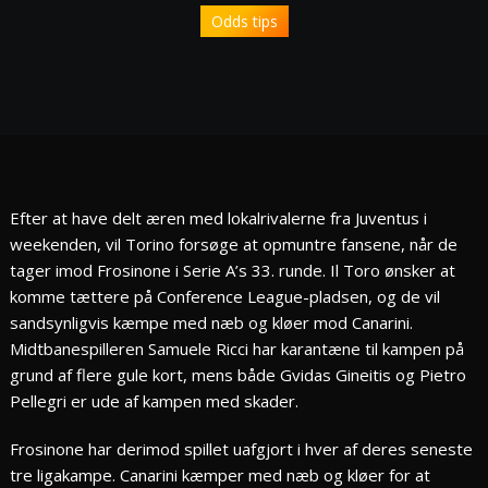
Odds tips
Efter at have delt æren med lokalrivalerne fra Juventus i
weekenden, vil Torino forsøge at opmuntre fansene, når de
tager imod Frosinone i Serie A’s 33. runde. Il Toro ønsker at
komme tættere på Conference League-pladsen, og de vil
sandsynligvis kæmpe med næb og kløer mod Canarini.
Midtbanespilleren Samuele Ricci har karantæne til kampen på
grund af flere gule kort, mens både Gvidas Gineitis og Pietro
Pellegri er ude af kampen med skader.
Frosinone har derimod spillet uafgjort i hver af deres seneste
tre ligakampe. Canarini kæmper med næb og kløer for at