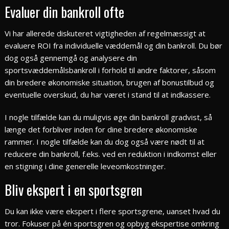
Evaluer din bankroll ofte
Vi har allerede diskuteret vigtigheden af regelmæssigt at
evaluere ROI fra individuelle væddemål og din bankroll. Du bør
dog også gennemgå og analysere din
sportsvæddemålsbankroll i forhold til andre faktorer, såsom
din bredere økonomiske situation, brugen af bonustilbud og
eventuelle overskud, du har været i stand til at indkassere.
I nogle tilfælde kan du muligvis øge din bankroll gradvist, så
længe det forbliver inden for dine bredere økonomiske
rammer. I nogle tilfælde kan du dog også være nødt til at
reducere din bankroll, f.eks. ved en reduktion i indkomst eller
en stigning i dine generelle leveomkostninger.
Bliv ekspert i en sportsgren
Du kan ikke være ekspert i flere sportsgrene, uanset hvad du
tror. Fokuser på én sportsgren og opbyg ekspertise omkring