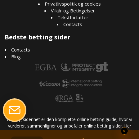
Privatlivspolitik og cookies
Vilkår og Betingelser
Tekstforfatter
Contacts
Bedste betting sider
Contacts
Blog
Betting-sider.net er den komplette online betting guide, hvor vi
vurderer, sammenligner og anbefaler online betting sider. Her
finder du nyttige betting tips, bookmakeres anmeldelser, casino
nyheder, og andre oplysninger spillere kunne have brug for, hvis