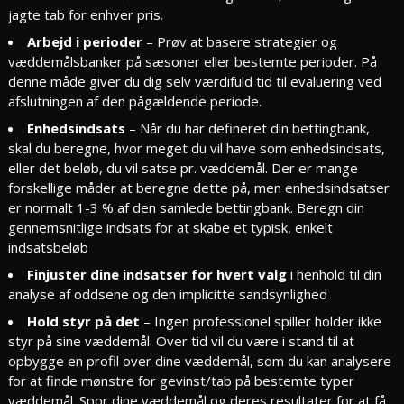
jagte tab for enhver pris.
Arbejd i perioder
– Prøv at basere strategier og
væddemålsbanker på sæsoner eller bestemte perioder. På
denne måde giver du dig selv værdifuld tid til evaluering ved
afslutningen af den pågældende periode.
Enhedsindsats
– Når du har defineret din bettingbank,
skal du beregne, hvor meget du vil have som enhedsindsats,
eller det beløb, du vil satse pr. væddemål. Der er mange
forskellige måder at beregne dette på, men enhedsindsatser
er normalt 1-3 % af den samlede bettingbank. Beregn din
gennemsnitlige indsats for at skabe et typisk, enkelt
indsatsbeløb
Finjuster dine indsatser for hvert valg
i henhold til din
analyse af oddsene og den implicitte sandsynlighed
Hold styr på det
– Ingen professionel spiller holder ikke
styr på sine væddemål. Over tid vil du være i stand til at
opbygge en profil over dine væddemål, som du kan analysere
for at finde mønstre for gevinst/tab på bestemte typer
væddemål. Spor dine væddemål og deres resultater for at få