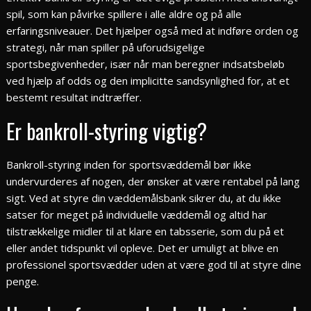
spil, som kan påvirke spillere i alle aldre og på alle
erfaringsniveauer. Det hjælper også med at indføre orden og
strategi, når man spiller på uforudsigelige
sportsbegivenheder, især når man beregner indsatsbeløb
ved hjælp af odds og den implicitte sandsynlighed for, at et
bestemt resultat indtræffer.
Er bankroll-styring vigtig?
Bankroll-styring inden for sportsvæddemål bør ikke
undervurderes af nogen, der ønsker at være rentabel på lang
sigt. Ved at styre din væddemålsbank sikrer du, at du ikke
satser for meget på individuelle væddemål og altid har
tilstrækkelige midler til at klare en tabsserie, som du på et
eller andet tidspunkt vil opleve. Det er umuligt at blive en
professionel sportsvædder uden at være god til at styre dine
penge.