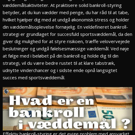
væddemålsaktiviteter. At praktisere solid bankroll-styring
betyder, at du kun vædder med penge, du har råd til at tabe,
hvilket hjælper dig med at undgå økonomisk stress og holder
din væddemålsoplevelse fornøjelig. En veldefineret bankroll-
strategi er grundlaget for succesfuld sportsvæddemål, da den
giver dig mulighed for at styre risikoen, træffe velovervejede
beslutninger og undgå følelsesmæssige væddemål. Ved nøje
at følge med i beløbet på din bankroll og holde dig til din
strategi, vil du være bedre rustet til at klare tabstræk,
udnytte vinderchancer og i sidste ende opnå langsigtet
succes med sportsvæddemål.
Effektiv bankroll-styring er det evige problem med ansvarligt