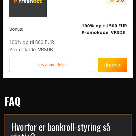
100% op til 500 EUR
Bonus:
Promokode:
VRSDK
100% op til 500 EUR
Promokode:
VRSDK
Læs anmeldelse
Få Bonus
FAQ
Hvorfor er bankroll-styring så