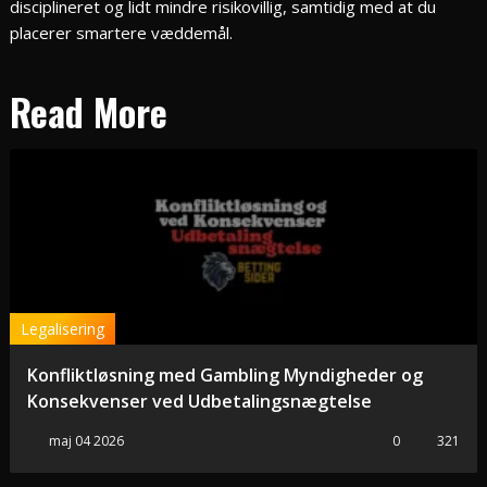
disciplineret og lidt mindre risikovillig, samtidig med at du
placerer smartere væddemål.
Read More
Legalisering
Konfliktløsning med Gambling Myndigheder og
Konsekvenser ved Udbetalingsnægtelse
maj 04 2026
0
321