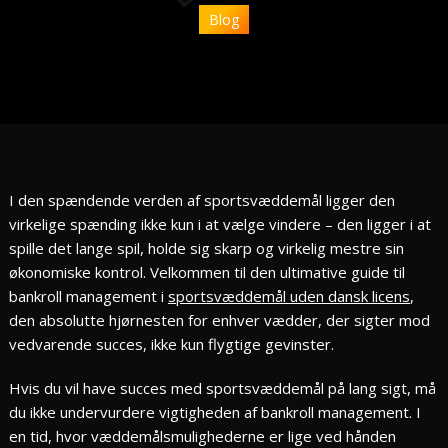
Blog
I den spændende verden af sportsvæddemål ligger den
virkelige spænding ikke kun i at vælge vindere – den ligger i at
spille det lange spil, holde sig skarp og virkelig mestre sin
økonomiske kontrol. Velkommen til den ultimative guide til
bankroll management i
sportsvæddemål uden dansk licens
,
den absolutte hjørnesten for enhver vædder, der sigter mod
vedvarende succes, ikke kun flygtige gevinster.
Hvis du vil have succes med sportsvæddemål på lang sigt, må
du ikke undervurdere vigtigheden af bankroll management. I
en tid, hvor væddemålsmulighederne er lige ved hånden