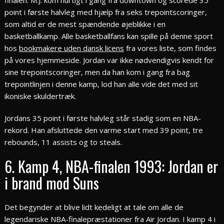
finalen. M.J. kom hurtigt i gang fra downtown og scorede 35
point i første halvleg med hjælp fra seks trepointscoringer,
som altid er de mest spændende øjeblikke i en
basketballkamp. Alle basketballfans kan spille på denne sport
hos
bookmakere uden dansk licens
fra vores liste, som findes
på vores hjemmeside. Jordan var ikke nødvendigvis kendt for
sine trepointscoringer, men da han kom i gang fra bag
trepointlinjen i denne kamp, lod han alle vide det med sit
ikoniske skuldertræk.
Jordans 35 point i første halvleg står stadig som en NBA-
rekord. Han afsluttede den varme start med 39 point, tre
rebounds, 11 assists og to steals.
6. Kamp 4, NBA-finalen 1993: Jordan er
i brand mod Suns
Det begynder at blive lidt kedeligt at tale om alle de
legendariske NBA-finalepræstationer fra Air Jordan. I kamp 4 i