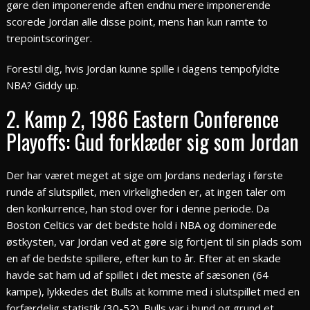
gøre den imponerende aften endnu mere imponerende
scorede Jordan alle disse point, mens han kun ramte to
trepointscoringer.
Forestil dig, hvis Jordan kunne spille i dagens tempofyldte
NBA? Giddy up.
2. Kamp 2, 1986 Eastern Conference
Playoffs: Gud forklæder sig som Jordan
Der har været meget at sige om Jordans nederlag i første
runde af slutspillet, men virkeligheden er, at ingen taler om
den konkurrence, han stod over for i denne periode. Da
Boston Celtics var det bedste hold i NBA og dominerede
østkysten, var Jordan ved at gøre sig fortjent til sin plads som
en af de bedste spillere, efter kun to år. Efter at en skade
havde sat ham ud af spillet i det meste af sæsonen (64
kampe), lykkedes det Bulls at komme med i slutspillet med en
forfærdelig statistik (30-52). Bulls var i bund og grund et