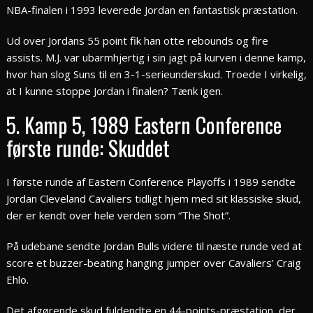
NBA-finalen i 1993 leverede Jordan en fantastisk præstation.
Ud over Jordans 55 point fik han otte rebounds og fire
assists. M.J. var ubarmhjertig i sin jagt på kurven i denne kamp,
hvor han slog Suns til en 3-1-serieunderskud. Troede I virkelig,
at I kunne stoppe Jordan i finalen? Tænk igen.
5. Kamp 5, 1989 Eastern Conference
første runde: Skuddet
I første runde af Eastern Conference Playoffs i 1989 sendte
Jordan Cleveland Cavaliers tidligt hjem med sit klassiske skud,
der er kendt over hele verden som “The Shot”.
På udebane sendte Jordan Bulls videre til næste runde ved at
score et buzzer-beating hanging jumper over Cavaliers’ Craig
Ehlo.
Det afgørende skud fuldendte en 44-points-præstation, der