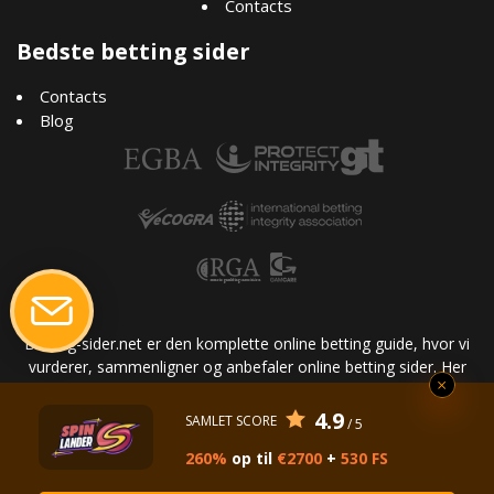
Contacts
Bedste betting sider
Contacts
Blog
Betting-sider.net er den komplette online betting guide, hvor vi
vurderer, sammenligner og anbefaler online betting sider. Her
finder du nyttige betting tips, bookmakeres anmeldelser, casino
nyheder, og andre oplysninger spillere kunne have brug for, hvis
4.9
SAMLET SCORE
/ 5
de har lyst til at få den bedste oplevelse ved at satse væddemål.
260%
op til
€2700
+
530 FS
Spil venligst ansvarligt og kun hos pålidelige betting sider. 18+
Du er velkommen til at kontakte os på email:
info@betting-