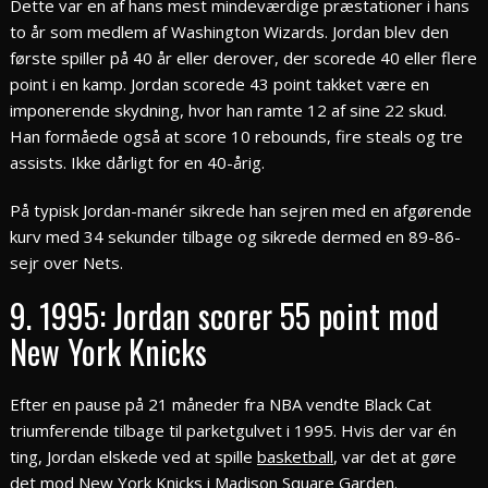
Dette var en af hans mest mindeværdige præstationer i hans
to år som medlem af Washington Wizards. Jordan blev den
første spiller på 40 år eller derover, der scorede 40 eller flere
point i en kamp. Jordan scorede 43 point takket være en
imponerende skydning, hvor han ramte 12 af sine 22 skud.
Han formåede også at score 10 rebounds, fire steals og tre
assists. Ikke dårligt for en 40-årig.
På typisk Jordan-manér sikrede han sejren med en afgørende
kurv med 34 sekunder tilbage og sikrede dermed en 89-86-
sejr over Nets.
9. 1995: Jordan scorer 55 point mod
New York Knicks
Efter en pause på 21 måneder fra NBA vendte Black Cat
triumferende tilbage til parketgulvet i 1995. Hvis der var én
ting, Jordan elskede ved at spille
basketball
, var det at gøre
det mod New York Knicks i Madison Square Garden.