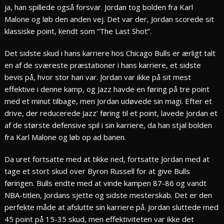
ja, han spillede også forsvar. Jordan tog bolden fra Karl
Malone og løb den anden vej. Det var der, Jordan scorede sit
klassiske point, kendt som “The Last Shot”.
Det sidste skud i hans karriere hos Chicago Bulls er ærligt talt
en af de sværeste præstationer i hans karriere, et sidste
bevis på, hvor stor han var. Jordan var ikke på sit mest
effektive i denne kamp, og Jazz havde en føring på tre point
med et minut tilbage, men Jordan udøvede sin magi. Efter et
drive, der reducerede Jazz’ føring til et point, lavede Jordan et
af de største defensive spil i sin karriere, da han stjal bolden
fra Karl Malone og løb op ad banen.
Da uret fortsatte med at tikke ned, fortsatte Jordan med at
tage et stort skud over Byron Russell for at give Bulls
føringen. Bulls endte med at vinde kampen 87-86 og vandt
NBA-titlen, Jordans sjette og sidste mesterskab. Det er den
perfekte måde at afslutte sin karriere på. Jordan sluttede med
45 point på 15-35 skud, men effektiviteten var ikke det