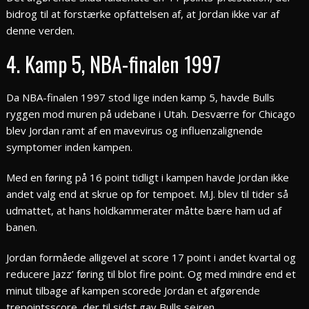
bidrog til at forstærke opfattelsen af, at Jordan ikke var af
denne verden.
4. Kamp 5, NBA-finalen 1997
Da NBA-finalen 1997 stod lige inden kamp 5, havde Bulls
ryggen mod muren på udebane i Utah. Desværre for Chicago
blev Jordan ramt af en mavevirus og influenzalignende
symptomer inden kampen.
Med en føring på 16 point tidligt i kampen havde Jordan ikke
andet valg end at skrue op for tempoet. M.J. blev til tider så
udmattet, at hans holdkammerater måtte bære ham ud af
banen.
Jordan formåede alligevel at score 17 point i andet kvartal og
reducere Jazz’ føring til blot fire point. Og med mindre end et
minut tilbage af kampen scorede Jordan et afgørende
trepointsscore, der til sidst gav Bulls sejren.