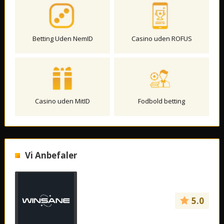
Betting Uden NemID
Casino uden ROFUS
Casino uden MitID
Fodbold betting
Vi Anbefaler
5.0