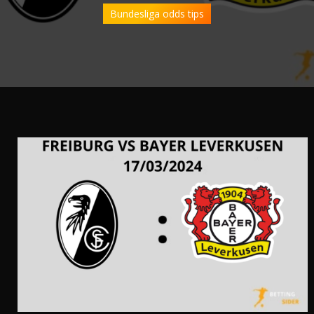
Bundesliga odds tips