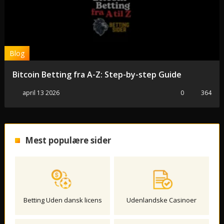
Blog
Bitcoin Betting fra A-Z: Step-by-step Guide
april 13 2026
0
364
Mest populære sider
Betting Uden dansk licens
Udenlandske Casinoer