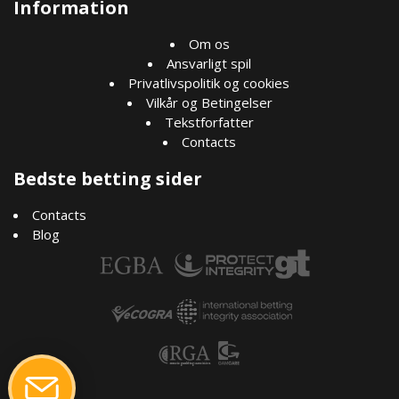
Information
Om os
Ansvarligt spil
Privatlivspolitik og cookies
Vilkår og Betingelser
Tekstforfatter
Contacts
Bedste betting sider
Contacts
Blog