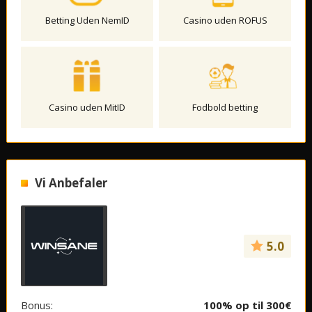
Betting Uden NemID
Casino uden ROFUS
Casino uden MitID
Fodbold betting
Vi Anbefaler
5.0
Bonus:
100% op til 300€