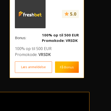
5.0
100% op til 500 EUR
Bonus:
Promokode:
VRSDK
100% op til 500 EUR
Promokode:
VRSDK
Læs anmeldelse
Få Bonus