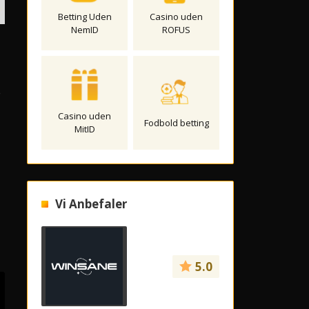
Betting Uden
Casino uden
NemID
ROFUS
e
Casino uden
Fodbold betting
MitID
Vi Anbefaler
5.0