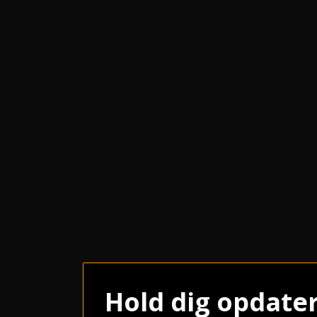
Hold dig opdate