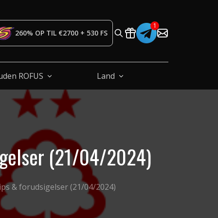
260% OP TIL €2700 + 530 FS
 uden ROFUS
Land
igelser (21/04/2024)
ps & forudsigelser (21/04/2024)