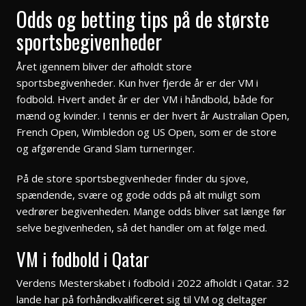
Hvad er dagens spiltips?
Odds og betting tips på de største
Hvordan laver eksperter deres tips?
sportsbegivenheder
Hvordan spiller man på fodboldtips?
Året igennem bliver der afholdt store
Hvad gør en ekspert til en god ekspert?
sportsbegivenheder. Kun hver fjerde år er der VM i
Hvilke store sportsbegivenheder findes der?
fodbold. Hvert andet år er der VM i håndbold, både for
Hvad er de bedste odds forslag?
mænd og kvinder. I tennis er der hvert år Australian Open,
French Open, Wimbledon og US Open, som er de store
og afgørende Grand Slam turneringer.
På de store sportsbegivenheder finder du sjove,
spændende, svære og gode odds på alt muligt som
vedrører begivenheden. Mange odds bliver sat længe før
selve begivenheden, så det handler om at følge med.
VM i fodbold i Qatar
Verdens Mesterskabet i fodbold i 2022 afholdt i Qatar. 32
lande har på forhåndkvalificeret sig til VM og deltager