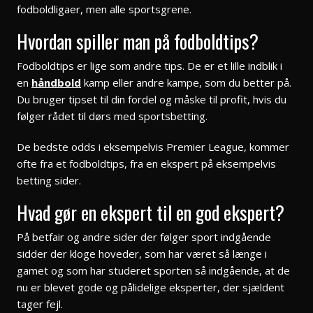
fodboldligaer, men alle sportsgrene.
Hvordan spiller man på fodboldtips?
Fodboldtips er lige som andre tips. De er et lille indblik i
en
håndbold
kamp eller andre kampe, som du better på.
Du bruger tipset til din fordel og måske til profit, hvis du
følger rådet til dørs med sportsbetting.
De bedste odds i eksempelvis Premier League, kommer
ofte fra et fodboldtips, fra en ekspert på eksempelvis
betting sider.
Hvad gør en ekspert til en god ekspert?
På betfair og andre sider der følger sport indgående
sidder der kloge hoveder, som har været så længe i
gamet og som har studeret sporten så indgående, at de
nu er blevet gode og pålidelige eksperter, der sjældent
tager fejl.