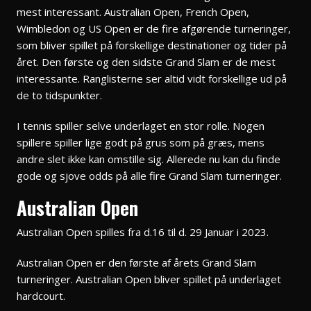
mest interessant. Australian Open, French Open,
Wimbledon og US Open er de fire afgørende turneringer,
som bliver spillet på forskellige destinationer og tider på
året. Den første og den sidste Grand Slam er de mest
interessante. Ranglisterne ser altid vidt forskellige ud på
de to tidspunkter.
I tennis spiller selve underlaget en stor rolle. Nogen
spillere spiller lige godt på grus som på græs, mens
andre slet ikke kan omstille sig. Allerede nu kan du finde
gode og sjove odds på alle fire Grand Slam turneringer.
Australian Open
Australian Open spilles fra d.16 til d. 29 Januar i 2023.
Australian Open er den første af årets Grand Slam
turneringer. Australian Open bliver spillet på underlaget
hardcourt.