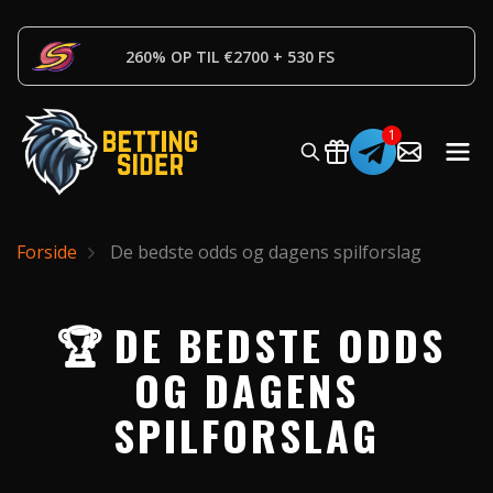
260% OP TIL €2700 + 530 FS
Forside
 De bedste odds og dagens spilforslag
DE BEDSTE ODDS
OG DAGENS
SPILFORSLAG