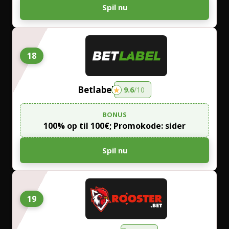
Spil nu
18
Betlabel
9.6
/10
BONUS
100% op til 100€; Promokode: sider
Spil nu
19