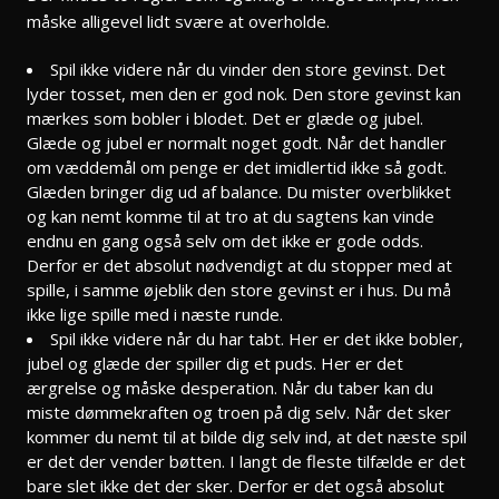
måske alligevel lidt svære at overholde.
Spil ikke videre når du vinder den store gevinst. Det
lyder tosset, men den er god nok. Den store gevinst kan
mærkes som bobler i blodet. Det er glæde og jubel.
Glæde og jubel er normalt noget godt. Når det handler
om væddemål om penge er det imidlertid ikke så godt.
Glæden bringer dig ud af balance. Du mister overblikket
og kan nemt komme til at tro at du sagtens kan vinde
endnu en gang også selv om det ikke er gode odds.
Derfor er det absolut nødvendigt at du stopper med at
spille, i samme øjeblik den store gevinst er i hus. Du må
ikke lige spille med i næste runde.
Spil ikke videre når du har tabt. Her er det ikke bobler,
jubel og glæde der spiller dig et puds. Her er det
ærgrelse og måske desperation. Når du taber kan du
miste dømmekraften og troen på dig selv. Når det sker
kommer du nemt til at bilde dig selv ind, at det næste spil
er det der vender bøtten. I langt de fleste tilfælde er det
bare slet ikke det der sker. Derfor er det også absolut