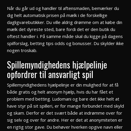
Når du går ud og handler til aftensmaden, bemærker du
dig helt automatisk prisen på mælk i de forskellige
dagligvarebutikker. Du ville aldrig drømme om at købe din
mælk det dyreste sted, bare fordi det er den butik du
oftest handler i. På samme måde skal du kigge på dagens
spilforslag, betting tips odds og bonusser. Du skylder ikke
nogen troskab.
Spillemyndighedens hjælpelinje
opfordrer til ansvarligt spil
Spillemyndighedens hjælpelinje er din mulighed for at få
både gratis og helt anonym hjælp, hvis du har fået et
problem med betting. Ludomani og bare det ikke helt at
have styr på sit spilleri, er for mange forbundet med skyld
og skam. Derfor er det svært både at indrømme over for
sig selv og over for andre. Her er det at anonymiteten er
en rigtig stor gave. Du behøver hverken opgive navn eller