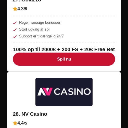
4.3
/5
Regelmæssige bonusser
Stort udvalg af spil
Support er tilgængelig 24/7
100% op til 2000€ + 200 FS + 20€ Free Bet
Spil nu
28. NV Casino
4.4
/5