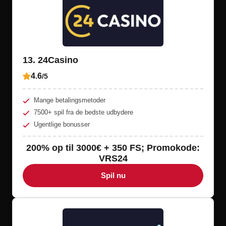
13. 24Casino
4.6
/5
Mange betalingsmetoder
7500+ spil fra de bedste udbydere
Ugentlige bonusser
200% op til 3000€ + 350 FS; Promokode:
VRS24
Spil nu