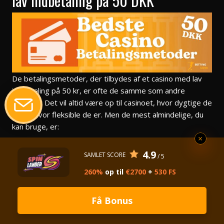
lav indbetaling på 50 DKK
De betalingsmetoder, der tilbydes af et casino med lav
indbetaling på 50 kr, er ofte de samme som andre
casinoer. Det vil altid være op til casinoet, hvor dygtige de
er, og hvor fleksible de er. Men de mest almindelige, du
kan bruge, er:
Visa;
4.9
SAMLET SCORE
/ 5
Skrill;
Neteller;
260%
op til
€2700
+
530 FS
PayfeCard;
Revolut.
Få Bonus
Kort sagt er der mange måder at betale på hos
casinoerne. Bare vær opmærksom på gebyrerne ved