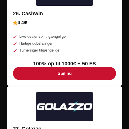
26. Cashwin
4.4
/5
Live dealer spil tilgængelige
Hurtige udbetalinger
Turneringer tilgængelige
100% op til 1000€ + 50 FS
Spil nu
27. Golazzo