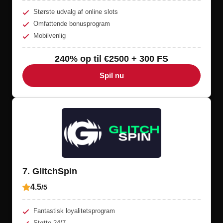
Største udvalg af online slots
Omfattende bonusprogram
Mobilvenlig
240% op til €2500 + 300 FS
Spil nu
7. GlitchSpin
4.5
/5
Fantastisk loyalitetsprogram
Støtte 24/7