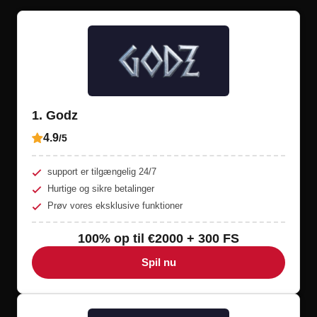
1. Godz
4.9
/5
support er tilgængelig 24/7
Hurtige og sikre betalinger
Prøv vores eksklusive funktioner
100% op til €2000 + 300 FS
Spil nu