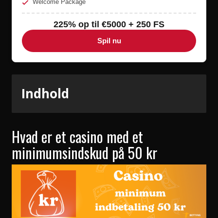
Welcome Package
225% op til €5000 + 250 FS
Spil nu
Indhold
Bedste minimum indbetaling casino på 50 kr
Hvad er et casino med et minimumsindskud på 50
Hvad er et casino med et
kr
minimumsindskud på 50 kr
Hvorfor spille på et 50 kr indskudscasino
Betalingsmetoder for casinoer med lav
indbetaling på 50 DKK
PaySafeCard - den populære
betalingsmetoder der accepterer lave indskud