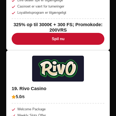
Live dealer spil er tilgængelige
Casinoet er vært for turneringer
Loyalitetsprogram er tilgængeligt
325% op til 3000€ + 300 FS; Promokode:
200VRS
Spil nu
19. Rivo Casino
5.0
/5
Welcome Package
Weekly Slots Offer