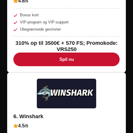
4.8
/5
Bonus kort
VIP-program og VIP-support
Ubegrænsede gevinster
310% op til 3500€ + 570 FS; Promokode:
VRS250
Spil nu
6. Winshark
4.5
/5