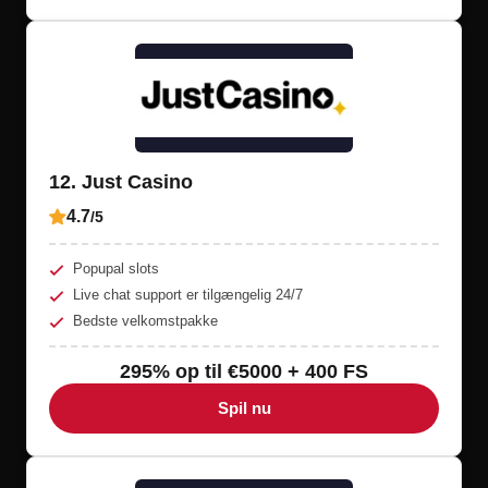
12. Just Casino
4.7
/5
Popupal slots
Live chat support er tilgængelig 24/7
Bedste velkomstpakke
295% op til €5000 + 400 FS
Spil nu