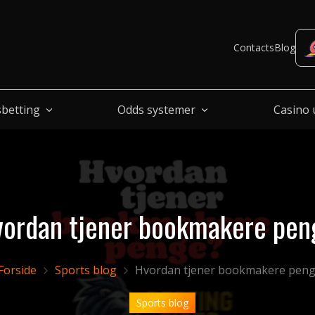
Contacts
Blog
sbetting
Odds systemer
Casino
ordan tjener bookmakere pen
Forside
Sports blog
Hvordan tjener bookmakere peng
Sports blog