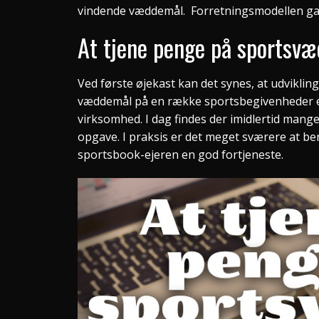
vindende væddemål. Forretningsmodellen gar
At tjene penge på sportsv
Ved første øjekast kan det synes, at udvikling
væddemål på en række sportsbegivenheder er
virksomhed. I dag findes der imidlertid mang
opgave. I praksis er det meget sværere at be
sportsbook-ejeren en god fortjeneste.