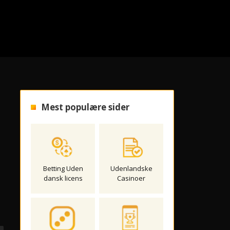
Mest populære sider
Betting Uden
Udenlandske
dansk licens
Casinoer