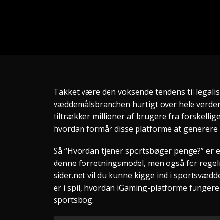
Takket være den voksende tendens til legali
væddemålsbranchen hurtigt over hele verden
tiltrækker millioner af brugere fra forskelli
hvordan formår disse platforme at generere 
Så “Hvordan tjener sportsbøger penge?” er e
denne forretningsmodel, men også for regelm
sider.net
vil du kunne kigge ind i sportsvæd
er i spil, hvordan iGaming-platforme fungerer,
sportsbog.