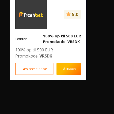
5.0
100% op til 500 EUR
Bonus:
Promokode:
VRSDK
100% op til 500 EUR
Promokode:
VRSDK
Læs anmeldelse
Få Bonus