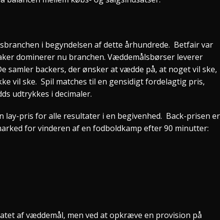
branchen i begyndelsen af dette århundrede. Betfair var
maker dominerer nu branchen. Væddemålsbørser leverer
e samler backers, der ønsker at vædde på, at noget vil ske,
e vil ske. Spil matches til en gensidigt fordelagtig pris,
dds udtrykkes i decimaler.
ay-pris for alle resultater i en begivenhed. Back-prisen er
 marked for vinderen af en fodboldkamp efter 90 minutter:
atet af væddemål, men ved at opkræve en provision på