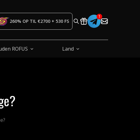
260% OP TIL €2700 + 530 FS
 uden ROFUS
Land
ge?
e?