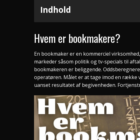
Indhold
Hvem er bookmakere?
Typer af bookmakere
Hvem er bookmakere?
Faste odds
Spread
En bookmaker er en kommerciel virksomhed,
markeder såsom politik og tv-specials til aft
Børs
bookmakeren er beliggende. Oddsberegnere 
At tjene penge på sportsvæddemål
operatøren. Målet er at tage imod en række væ
uanset resultatet af begivenheden. Fortjens
Fastlæggelse af odds – symbiose melle
Balance mellem væddemål og strategisk 
Bookmakerteknikker
Hemmelighederne bag, hvordan bookmake
Forståelse af margin (Vig)