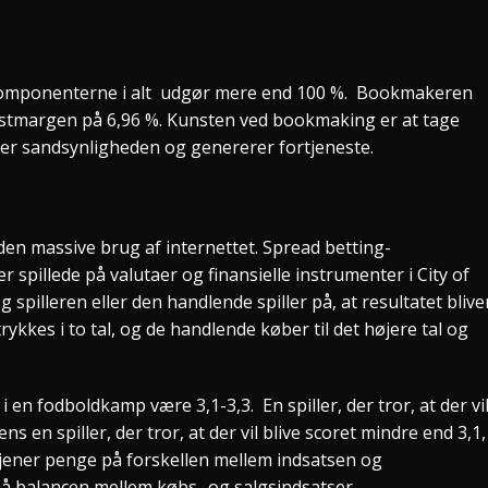
 komponenterne i alt udgør mere end 100 %. Bookmakeren
nstmargen på 6,96 %. Kunsten ved bookmaking er at tage
ler sandsynligheden og genererer fortjeneste.
en massive brug af internettet. Spread betting-
spillede på valutaer og finansielle instrumenter i City of
illeren eller den handlende spiller på, at resultatet blive
ykkes i to tal, og de handlende køber til det højere tal og
 en fodboldkamp være 3,1-3,3. En spiller, der tror, at der vi
ns en spiller, der tror, at der vil blive scoret mindre end 3,1,
tjener penge på forskellen mellem indsatsen og
å balancen mellem købs- og salgsindsatser.