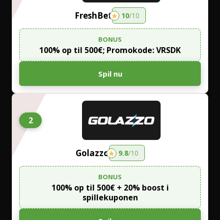
Over/Under (Slag)
FreshBet
10
/10
Spread betting på golf
Vigtige overvejelser ved at placere væddemål på
BONUS
golf
100% op til 500€; Promokode: VRSDK
Forståelse af golfodds
Spil nu
Decimale odds (europæisk format)
Amerikanske odds (moneyline)
Fraktionelle odds (britisk format)
2
Vigtige golf odds begreber:
Strategier for effektiv betting på golf
Golazzo
9.8
/10
Sådan Satser du væddemål på golf
BONUS
Kan man satse live væddemål på golf?
100% op til 500€ + 20% boost i
Faldgruber, man skal undgå, når man spiller på
spillekuponen
golf