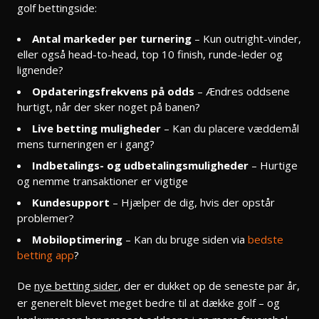
golf bettingside:
Antal markeder per turnering
– Kun outright-vinder,
eller også head-to-head, top 10 finish, runde-leder og
lignende?
Opdateringsfrekvens på odds
– Ændres oddsene
hurtigt, når der sker noget på banen?
Live betting muligheder
– Kan du placere væddemål
mens turneringen er i gang?
Indbetalings- og udbetalingsmuligheder
– Hurtige
og nemme transaktioner er vigtige
Kundesupport
– Hjælper de dig, hvis der opstår
problemer?
Mobiloptimering
– Kan du bruge siden via
bedste
betting app
?
De
nye betting sider
, der er dukket op de seneste par år,
er generelt blevet meget bedre til at dække golf – og