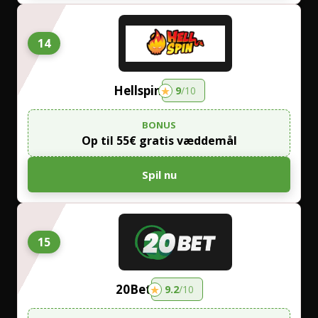
14
Hellspin
9
/10
BONUS
Op til 55€ gratis væddemål
Spil nu
15
20Bet
9.2
/10