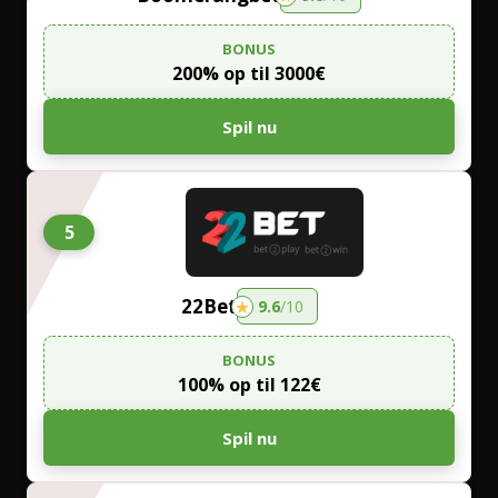
BONUS
200% op til 3000€
Spil nu
5
22Bet
9.6
/10
BONUS
100% op til 122€
Spil nu