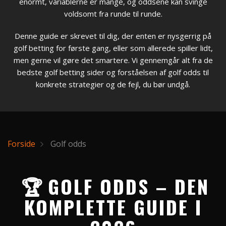
enormt, variablerne er mange, og oddsene kan svinge
voldsomt fra runde til runde.
Denne guide er skrevet til dig, der enten er nysgerrig på
golf betting for første gang, eller som allerede spiller lidt,
men gerne vil gøre det smartere. Vi gennemgår alt fra de
bedste golf betting sider og forståelsen af golf odds til
konkrete strategier og de fejl, du bør undgå.
Forside
 Golf odds
GOLF ODDS – DEN
KOMPLETTE GUIDE I