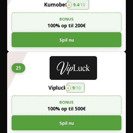
Kumobet
9.4
/10
BONUS
100% op til 200€
Spil nu
21
Vipluck
9
/10
BONUS
100% op til 500€
Spil nu