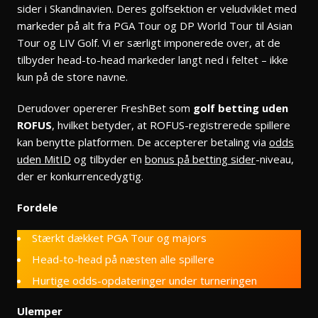
sider i Skandinavien. Deres golfsektion er veludviklet med
markeder på alt fra PGA Tour og DP World Tour til Asian
Tour og LIV Golf. Vi er særligt imponerede over, at de
tilbyder head-to-head markeder langt ned i feltet – ikke
kun på de store navne.
Derudover opererer FreshBet som
golf betting uden
ROFUS
, hvilket betyder, at ROFUS-registrerede spillere
kan benytte platformen. De accepterer betaling via
odds
uden MitID
og tilbyder en
bonus på betting sider
-niveau,
der er konkurrencedygtig.
Fordele
Stærkt dækket PGA Tour og majors
Head-to-head på næsten alle spillere
Hurtige odds-opdateringer under turneringen
Ulemper