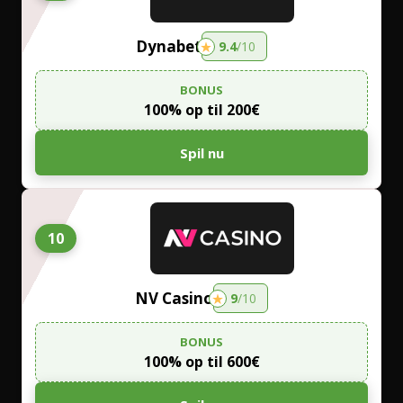
Dynabet
9.4
/10
BONUS
100% op til 200€
Spil nu
10
NV Casino
9
/10
BONUS
100% op til 600€