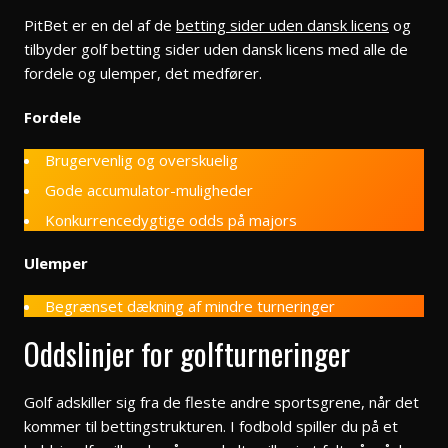
PitBet er en del af de
betting sider uden dansk licens
og
tilbyder golf betting sider uden dansk licens med alle de
fordele og ulemper, det medfører.
Fordele
Brugervenlig og overskuelig
Gode accumulator-muligheder
Konkurrencedygtige odds på majors
Ulemper
Begrænset dækning af mindre turneringer
Oddslinjer for golfturneringer
Golf adskiller sig fra de fleste andre sportsgrene, når det
kommer til bettingstrukturen. I fodbold spiller du på et