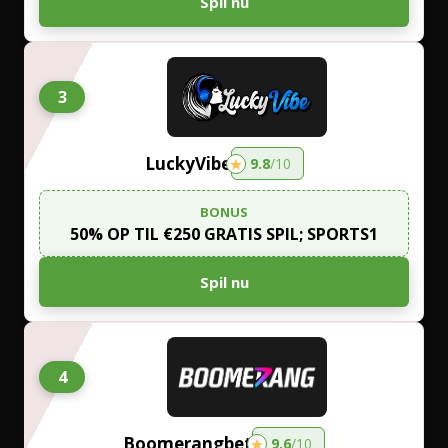
Spiltips til golf betting – Golf odds tips
Spil nu
Hvilke statistikker er vigtigst for golf betting?
Er det lovligt at spille på golf hos udenlandske
betting sider som dansker?
3
Hvad er forskellen på udenlandske og danske
betting sider?
LuckyVibe
9.8
/10
Opsummering
BONUS
FAQs – Ofte Stillede Spørgsmål om Golf Betting
50% OP TIL €250 GRATIS SPIL; SPORTS1
Hvilke golf betting sider har de bedste odds
på majors?
Spil nu
Hvad er Each Way betting i golf?
Hvad betyder "cut" i golfbetting-
sammenhæng?
4
Hvad er forskellen på PGA Tour og DP World
Tour i bettingsammenhæng?
Kan jeg satse på kvindegolf?
Boomerangbet
9.6
/10