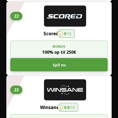
22
Scored
9
/10
BONUS
100% op til 250€
Spil nu
23
Winsane
8.8
/10