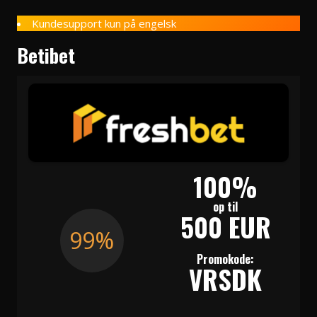
Kundesupport kun på engelsk
Betibet
100%
op til
500 EUR
99%
Promokode:
VRSDK